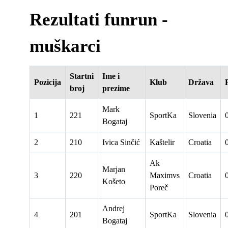
Rezultati funrun -
muškarci
Startni
Ime i
Pozicija
Klub
Država
broj
prezime
Mark
1
221
SportKa
Slovenia
Bogataj
2
210
Ivica Sinčić
Kaštelir
Croatia
Ak
Marjan
3
220
Maximvs
Croatia
Košeto
Poreč
Andrej
4
201
SportKa
Slovenia
Bogataj