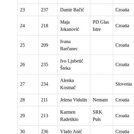
23
237
Damir Bačić
Croatia
Maja
PD Glas
24
218
Croatia
Jokanović
Istre
Ivana
25
209
Croatia
Barčanec
Ivo Ljubetić
26
235
Croatia
Šteka
Alenka
27
234
Slovenia
Kosmač
28
211
Jelena Vidulin
Nemam
Croatia
Karmen
SRK
29
213
Croatia
Radetikio
Puls
30
236
Vlado Anić
Croatia