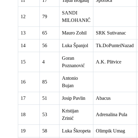
11
17
Tajda Bogataj
SportKa
SANDI
12
79
MILOHANIĆ
13
65
Mauro Zohil
SRK Sutivanac
14
56
Luka Španjol
Tk.DoPunteiNazad
Goran
15
4
A.K. Plitvice
Poznanović
Antonio
16
85
Bujan
17
51
Josip Pavlin
Abacus
Kristijan
18
53
Adrenalina Pula
Zrinić
19
58
Luka Škropeta
Olimpik Umag