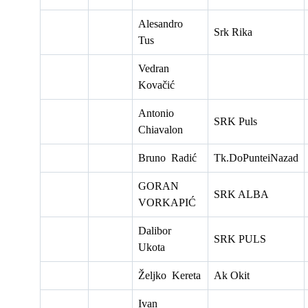
Alesandro
Srk Rika
Tus
Vedran
Kovačić
Antonio
SRK Puls
Chiavalon
Bruno Radić
Tk.DoPunteiNazad
GORAN
SRK ALBA
VORKAPIĆ
Dalibor
SRK PULS
Ukota
Željko Kereta
Ak Okit
Ivan