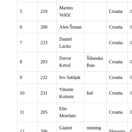
Marino
5
219
Croatia
Velčić
6
200
Alen Šestan
Croatia
Daniel
7
233
Croatia
Lacko
Davor
Šišansku
8
203
Croatia
Krivić
Run
9
232
Ivo Sabljak
Croatia
Vitomir
10
231
Ind
Croatia
Kolonic
Elio
11
205
Croatia
Morelato
Gianni
running
12
206
Slovenia