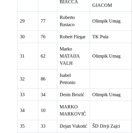
BIACCA
GIACOM
Roberto
29
77
Olimpik Umag
Basiaco
30
76
Robert Flegar
TK Pula
Marko
31
62
MATAIJA
Olimpik Umag
VALH
Isabel
32
86
Petronio
33
34
Denis Brozić
Olimpik Umag
MARKO
34
10
MARKOVIĆ
35
33
Dejan Vukotić
ŠD Divji Zajci