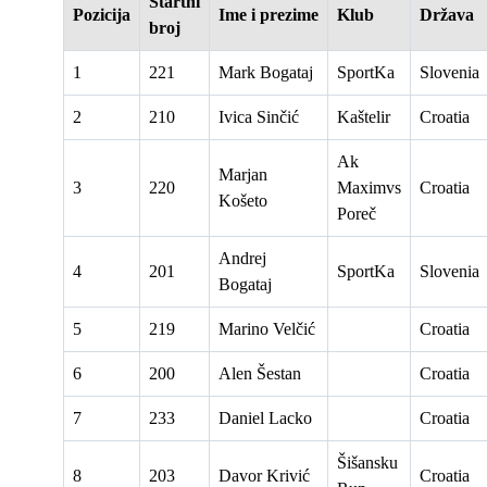
Startni
Pozicija
Ime i prezime
Klub
Država
broj
1
221
Mark Bogataj
SportKa
Slovenia
2
210
Ivica Sinčić
Kaštelir
Croatia
Ak
Marjan
3
220
Maximvs
Croatia
Košeto
Poreč
Andrej
4
201
SportKa
Slovenia
Bogataj
5
219
Marino Velčić
Croatia
6
200
Alen Šestan
Croatia
7
233
Daniel Lacko
Croatia
Šišansku
8
203
Davor Krivić
Croatia