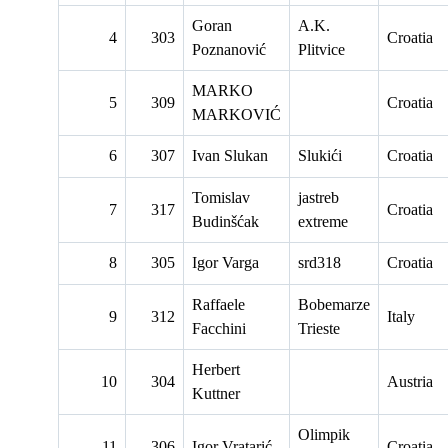
Goran
A.K.
4
303
Croatia
Poznanović
Plitvice
MARKO
5
309
Croatia
MARKOVIĆ
6
307
Ivan Slukan
Slukići
Croatia
Tomislav
jastreb
7
317
Croatia
Budinšćak
extreme
8
305
Igor Varga
srd318
Croatia
Raffaele
Bobemarze
9
312
Italy
Facchini
Trieste
Herbert
10
304
Austria
Kuttner
Olimpik
11
306
Igor Vratarić
Croatia