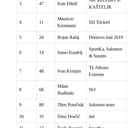
AK MAXIMVS-
3
47
Ivan Diklić
KAŠTELIR
Mauricio
4
11
SD Trickeri
Krizmanic
5
26
Bojan Rafaj
Drenova trail 2019
SportKa, Salomon
6
14
Samo Knafelj
& Suunto
Tk Albona
7
48
Ivan Kernjus
Extreme
Milan
8
68
NO
Budinski
9
80
Tilen Potočnik
Salomon team
10
35
Dino Dorčić
ind