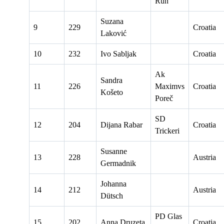
Run
Suzana
9
229
Croatia
Laković
10
232
Ivo Sabljak
Croatia
Ak
Sandra
11
226
Maximvs
Croatia
Košeto
Poreč
SD
12
204
Dijana Rabar
Croatia
Trickeri
Susanne
13
228
Austria
Germadnik
Johanna
14
212
Austria
Dütsch
PD Glas
15
202
Anna Druzeta
Croatia