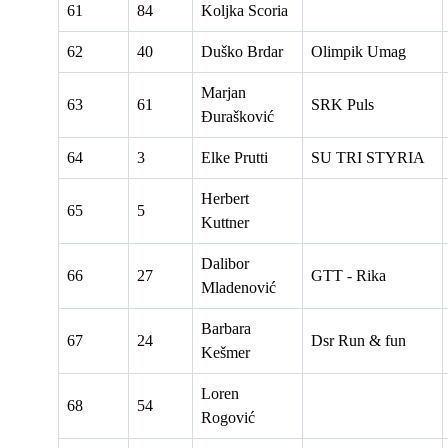
61
84
Koljka Scoria
62
40
Duško Brdar
Olimpik Umag
Marjan
63
61
SRK Puls
Đurašković
64
3
Elke Prutti
SU TRI STYRIA
Herbert
65
5
Kuttner
Dalibor
66
27
GTT - Rika
Mladenović
Barbara
67
24
Dsr Run & fun
Kešmer
Loren
68
54
Rogović