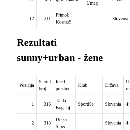
Umag
Primož
12
311
Slovenia
Kosmač
Rezultati
sunny+urban - žene
Startni
Ime i
U
Pozicija
Klub
Država
broj
prezime
re
Tajda
1
316
SportKa
Slovenia
4:
Bogataj
Urška
2
318
Slovenia
4:
Šipec