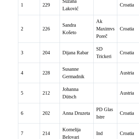
Suzana
1
229
Croatia
Laković
Ak
Sandra
2
226
Maximvs
Croatia
Košeto
Poreč
SD
3
204
Dijana Rabar
Croatia
Trickeri
Susanne
4
228
Austria
Germadnik
Johanna
5
212
Austria
Dütsch
PD Glas
6
202
Anna Druzeta
Croatia
Istre
Kornelija
7
214
Ind
Croatia
Belovari