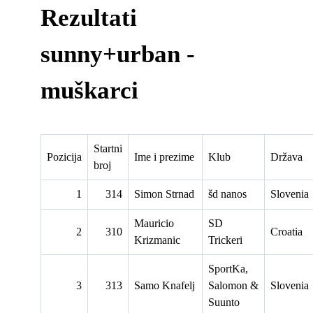
Rezultati
sunny+urban -
muškarci
Startni
Pozicija
Ime i prezime
Klub
Država
broj
1
314
Simon Strnad
šd nanos
Slovenia
Mauricio
SD
2
310
Croatia
Krizmanic
Trickeri
SportKa,
3
313
Samo Knafelj
Salomon &
Slovenia
Suunto