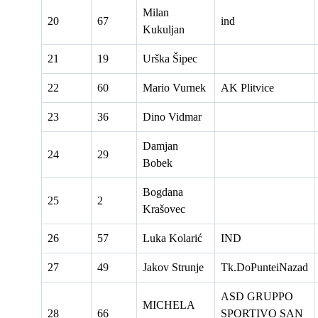
Milan
20
67
ind
Kukuljan
21
19
Urška Šipec
22
60
Mario Vurnek
AK Plitvice
23
36
Dino Vidmar
Damjan
24
29
Bobek
Bogdana
25
2
Krašovec
26
57
Luka Kolarić
IND
27
49
Jakov Strunje
Tk.DoPunteiNazad
ASD GRUPPO
MICHELA
28
66
SPORTIVO SAN