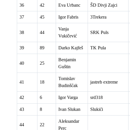
36
42
Eva Urbanc
ŠD Divji Zajci
37
45
Igor Fabris
3Trekera
Vanja
38
44
SRK Puls
Vukičević
39
89
Darko Kajfeš
TK Pula
Benjamin
40
25
Guštin
Tomislav
41
18
jastreb extreme
Budinšćak
42
6
Igor Varga
srd318
43
8
Ivan Slukan
Slukići
Aleksandar
44
22
Perc