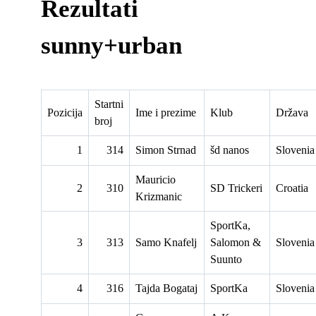
Rezultati
sunny+urban
Startni
Pozicija
Ime i prezime
Klub
Država
broj
1
314
Simon Strnad
šd nanos
Slovenia
Mauricio
2
310
SD Trickeri
Croatia
Krizmanic
SportKa,
3
313
Samo Knafelj
Salomon &
Slovenia
Suunto
4
316
Tajda Bogataj
SportKa
Slovenia