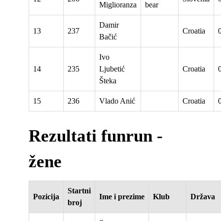
Miglioranza
bear
Damir
13
237
Croatia
Bačić
Ivo
14
235
Ljubetić
Croatia
Šteka
15
236
Vlado Anić
Croatia
Rezultati funrun -
žene
Startni
Pozicija
Ime i prezime
Klub
Država
broj