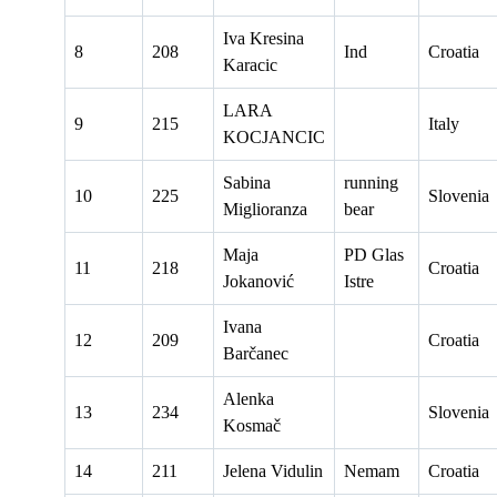
Iva Kresina
8
208
Ind
Croatia
Karacic
LARA
9
215
Italy
KOCJANCIC
Sabina
running
10
225
Slovenia
Miglioranza
bear
Maja
PD Glas
11
218
Croatia
Jokanović
Istre
Ivana
12
209
Croatia
Barčanec
Alenka
13
234
Slovenia
Kosmač
14
211
Jelena Vidulin
Nemam
Croatia