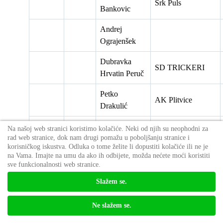
Srk Puls
Bankovic
Andrej
Ograjenšek
Dubravka
SD TRICKERI
Hrvatin Peruč
Petko
AK Plitvice
Drakulić
Primož
Na našoj web stranici koristimo kolačiće. Neki od njih su neophodni za
Na našoj web stranici koristimo kolačiće. Neki od njih su neophodni za
rad web stranice, dok nam drugi pomažu u poboljšanju stranice i
rad web stranice, dok nam drugi pomažu u poboljšanju stranice i
Lavrič
korisničkog iskustva. Odluka o tome želite li dopustiti kolačiće ili ne je
korisničkog iskustva. Odluka o tome želite li dopustiti kolačiće ili ne je
na Vama. Imajte na umu da ako ih odbijete, možda nećete moći koristiti
na Vama. Imajte na umu da ako ih odbijete, možda nećete moći koristiti
Mario
AK Plitvice
sve funkcionalnosti web stranice.
sve funkcionalnosti web stranice.
Vuković
Slažem se.
Slažem se.
Rezultati sunny -
Ne slažem se.
Ne slažem se.