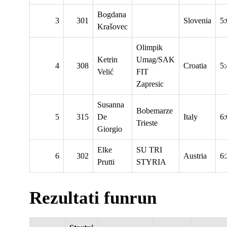
Bogdana
3
301
Slovenia
5:
Krašovec
Olimpik
Ketrin
Umag/SAK
4
308
Croatia
5:
Velić
FIT
Zapresic
Susanna
Bobemarze
5
315
De
Italy
6:
Trieste
Giorgio
Elke
SU TRI
6
302
Austria
6:
Prutti
STYRIA
Rezultati funrun