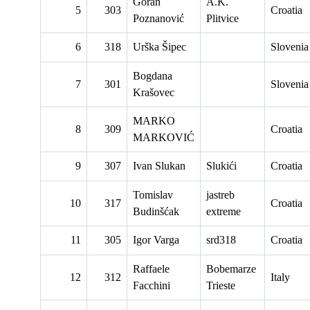
Goran
A.K.
5
303
Croatia
Poznanović
Plitvice
6
318
Urška Šipec
Slovenia
Bogdana
7
301
Slovenia
Krašovec
MARKO
8
309
Croatia
MARKOVIĆ
9
307
Ivan Slukan
Slukići
Croatia
Tomislav
jastreb
10
317
Croatia
Budinšćak
extreme
11
305
Igor Varga
srd318
Croatia
Raffaele
Bobemarze
12
312
Italy
Facchini
Trieste