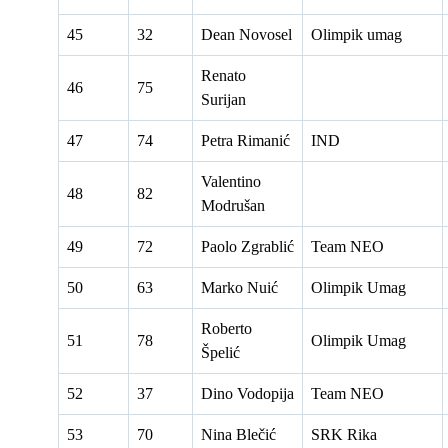
45
32
Dean Novosel
Olimpik umag
Renato
46
75
Surijan
47
74
Petra Rimanić
IND
Valentino
48
82
Modrušan
49
72
Paolo Zgrablić
Team NEO
50
63
Marko Nuić
Olimpik Umag
Roberto
51
78
Olimpik Umag
Špelić
52
37
Dino Vodopija
Team NEO
53
70
Nina Blečić
SRK Rika