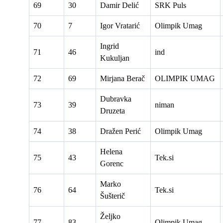
69
30
Damir Delić
SRK Puls
70
7
Igor Vratarić
Olimpik Umag
Ingrid
71
46
ind
Kukuljan
72
69
Mirjana Berač
OLIMPIK UMAG
Dubravka
73
39
niman
Druzeta
74
38
Dražen Perić
Olimpik Umag
Helena
75
43
Tek.si
Gorenc
Marko
76
64
Tek.si
Šušterič
Željko
77
83
Olimpik Umag