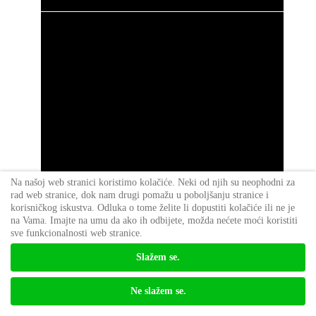
Na našoj web stranici koristimo kolačiće. Neki od njih su neophodni za
rad web stranice, dok nam drugi pomažu u poboljšanju stranice i
korisničkog iskustva. Odluka o tome želite li dopustiti kolačiće ili ne je
na Vama. Imajte na umu da ako ih odbijete, možda nećete moći koristiti
sve funkcionalnosti web stranice.
Slažem se.
Ne slažem se.