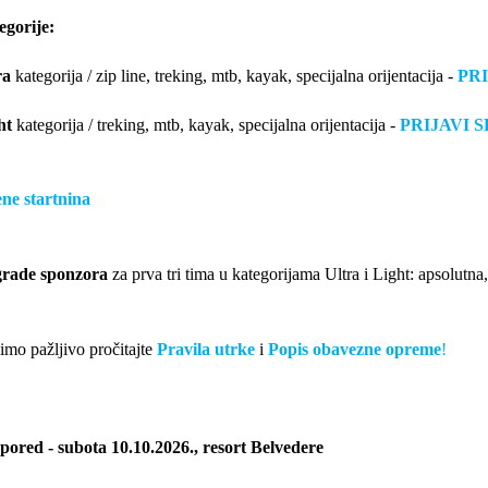
egorije:
ra
kategorija / zip line, treking, mtb, kayak, specijalna orijentacija -
PRI
ht
kategorija / treking, mtb, kayak, specijalna orijentacija -
PRIJAVI S
ene startnina
rade sponzora
za prva tri tima u kategorijama Ultra i Light: apsolutna
imo pažljivo pročitajte
Pravila utrke
i
Popis obavezne opreme
!
pored - subota 10.10.2026., resort Belvedere