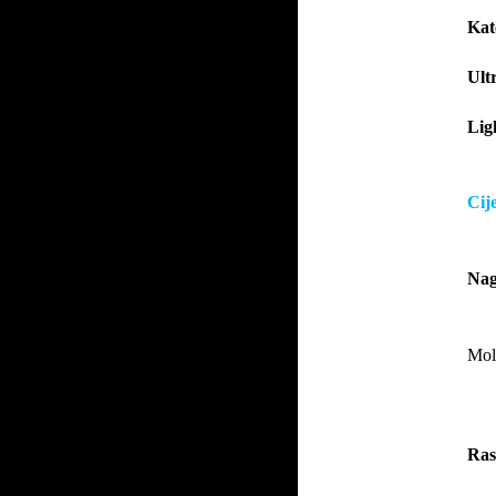
Kat
Ult
Lig
Cij
Nag
Mol
Ras