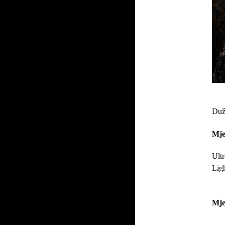
Duž
Mje
Ultr
Ligh
Mjes