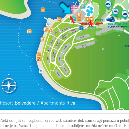
 Neki od njih su neophodni za rad web stranice, dok nam drugi pomažu u poboljš
 ili ne je na Vama. Imajte na umu da ako ih odbijete, možda nećete moći koristi