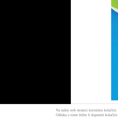
Na našoj web stranici koristimo kolačiće.
Odluka o tome želite li dopustiti kolačiće